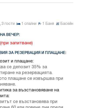
3
гости
1
спални
1
Баня
Басейн
НА ВЕЧЕР:
(при запитване)
ВИЯ ЗА РЕЗЕРВАЦИЯ И ПЛАЩАНЕ:
зит и плащане:
ква се депозит 35% за
тиране на резервацията.
ото плащане се извършва при
няване.
тика за възстановяване на
зита:
зитът се възстановява при
ране 60 или повече дни преди