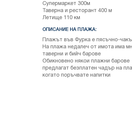
Супермаркет 300м
Таверна и ресторант 400 м
Летище 110 км
ОПИСАНИЕ НА ПЛАЖА:
Плажът във Фурка е пясъчно-чак
На плажа недалеч от имота има м
таверни и бийч барове
Обикновено някои плажни барове
предлагат безплатен чадър на пл
когато поръчвате напитки