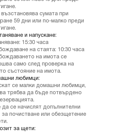
игане.
 възстановява сумата при
ране 59 дни или по-малко преди
игане.
аняване и напускане:
няване: 15:30 часа
ождаване на стаята: 10:30 часа
бождаването на имота се
ршва само след проверка на
то състояние на имота.
ашни любимци:
скат се малки домашни любимци,
ова трябва да бъде потвърдено
езервацията.
 да се начислят допълнителни
 за почистване или обезщетение
ти.
зит за щети: