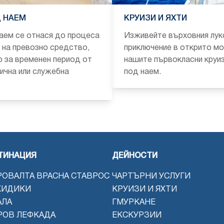
 НАЕМ
КРУИЗИ И ЯХТИ
аем се отнася до процеса
Изживейте върховния лук
 на превозно средство,
приключение в открито мо
 за временен период от
нашите първокласни круиз
лична или служебна
под наем.
ТИНАЦИЯ
ДЕЙНОСТИ
РОВАЛТА ВРАСНА СТАВРОС
ЧАРТЪРНИ УСЛУГИ
КИДИКИ
КРУИЗИ И ЯХТИ
АЛА
ГМУРКАНЕ
РОВ ЛЕФКАДА
ЕКСКУРЗИИ