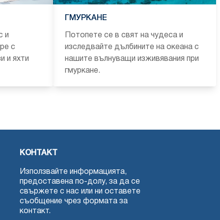
ГМУРКАНЕ
с и
Потопете се в свят на чудеса и
ре с
изследвайте дълбините на океана с
и и яхти
нашите вълнуващи изживявания при
гмуркане.
КОНТАКТ
Използвайте информацията,
предоставена по-долу, за да се
свържете с нас или ни оставете
съобщение чрез формата за
контакт.