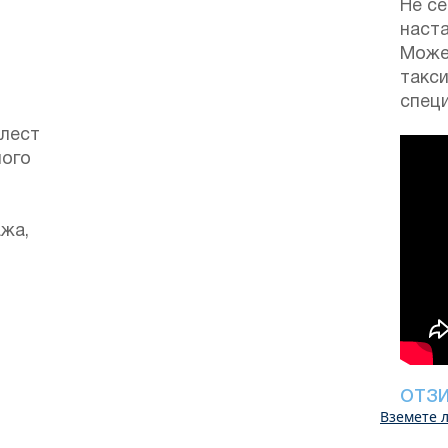
Не се
наста
Може
такс
специ
ълест
ного
ажа,
ОТЗ
Вземете л