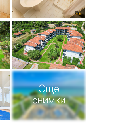
Още
снимки