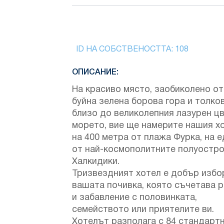
ID НА СОБСТВЕНОСТТА:
108
ОПИСАНИЕ:
На красиво място, заобиколено от
буйна зелена борова гора и толко
близо до великолепния лазурен цв
морето, вие ще намерите нашия хо
на 400 метра от плажа Фурка, на 
от най-космополитните полуостро
Халкидики.
Тризвездният хотел е добър избо
вашата почивка, която съчетава 
и забавление с половинката,
семейството или приятелите ви.
Хотелът разполага с 84 стандарт