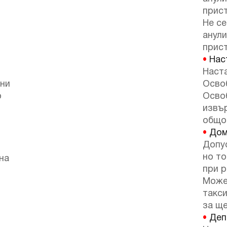
прист
Не се
анули
прист
•
Наст
Наста
дни
Освоб
о
Осво
извъ
общо
•
Дом
Допу
но т
на
при р
Може
такси
за ще
•
Депо