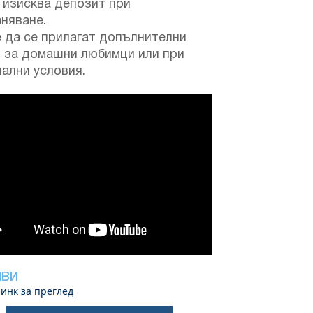
 изисква депозит при
няване.
 да се прилагат допълнителни
и за домашни любимци или при
ални условия.
ИВИ
инк за преглед