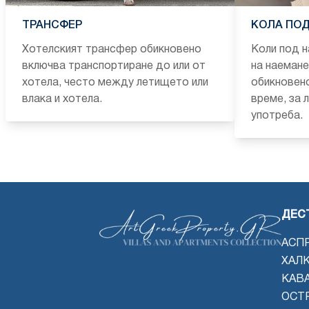
ТРАНСФЕР
КОЛА ПОД
Хотелският трансфер обикновено
Коли под н
включва транспортиране до или от
на наемане
хотела, често между летището или
обикновено
влака и хотела.
време, за 
употреба.
ДЕС
АСП
ХАЛ
КАВ
ОСТ