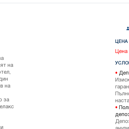
ЦЕНА 
Цена 
ва
УСЛО
ят на
тел,
•
Депо
един
Изис
в на
гаран
Пълн
р за
наста
релакс
•
Поли
депо
Депо
ни
анули