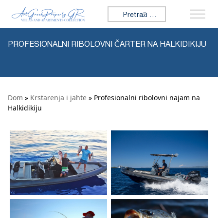
Preskoči na sadržaj
Tražiti:
PROFESIONALNI RIBOLOVNI ČARTER NA HALKIDIKIJU
Dom
»
Krstarenja i jahte
» Profesionalni ribolovni najam na
Halkidikiju