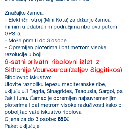
Značajke čamca:
– Električni stroj (Mini Kota) za držanje čamca
mirnim u odabranim područjima ribolova putem
GPS-a.
– Može primiti do 3 osobe.
– Opremljen ploterima i batimetrom visoke
rezolucije u boji.
6-satni privatni ribolovni izlet iz
Sithonije Vourvourou (zaljev Siggitikos)
Ribolovno iskustvo:
Ulovite raznoliku lepezu mediteranske ribe,
uključujući Fagria, Sinagrides, Tsaousia, Sargoi, pa
čak i tunu. Čamac je opremljen najsuvremenijim
ploterima i batimetrom visoke razlučivosti kako bi
poboljšao vaše iskustvo ribolova.
Cijena za do 3 osobe:
850€
Paket uključuje: