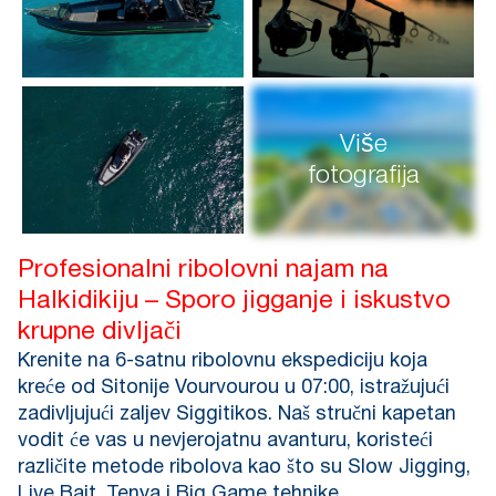
Više
fotografija
Profesionalni ribolovni najam na
Halkidikiju – Sporo jigganje i iskustvo
krupne divljači
Krenite na 6-satnu ribolovnu ekspediciju koja
kreće od Sitonije Vourvourou u 07:00, istražujući
zadivljujući zaljev Siggitikos. Naš stručni kapetan
vodit će vas u nevjerojatnu avanturu, koristeći
različite metode ribolova kao što su Slow Jigging,
Live Bait, Tenya i Big Game tehnike.