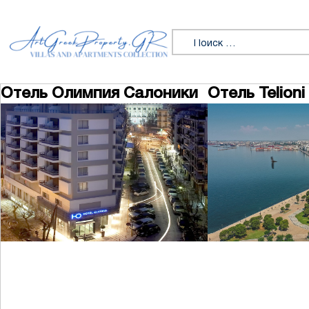
Перейти к содержимому
Искать:
Отель Олимпия Салоники
Отель Telion