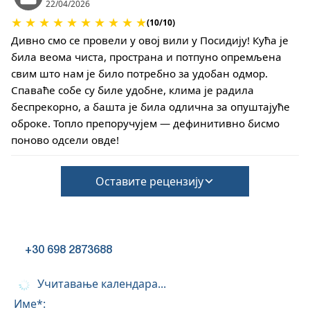
22/04/2026
штете током пријаве
★
★
★
★
★
★
★
★
★
★
Међутим, одјава се може завршити тек након
(10/10)
прегледа општег стања куће
Дивно смо се провели у овој вили у Посидију! Кућа је
Кућни љубимци нису дозвољени
била веома чиста, пространа и потпуно опремљена
свим што нам је било потребно за удобан одмор.
Спаваће собе су биле удобне, клима је радила
беспрекорно, а башта је била одлична за опуштајуће
оброке. Топло препоручујем — дефинитивно бисмо
поново одсели овде!
Оставите рецензију
+30 698 2873688
Учитавање календара...
Име*: