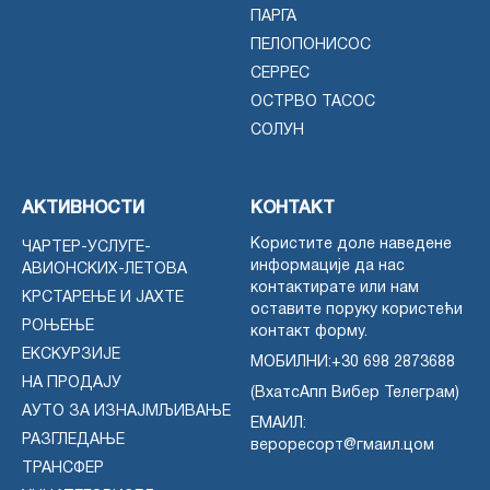
ПАРГА
ПЕЛОПОНИСОС
СЕРРЕС
ОСТРВО ТАСОС
СОЛУН
АКТИВНОСТИ
КОНТАКТ
Користите доле наведене
ЧАРТЕР-УСЛУГЕ-
информације да нас
АВИОНСКИХ-ЛЕТОВА
контактирате или нам
КРСТАРЕЊЕ И ЈАХТЕ
оставите поруку користећи
РОЊЕЊЕ
контакт форму.
ЕКСКУРЗИЈЕ
МОБИЛНИ:
+30 698 2873688
НА ПРОДАЈУ
(ВхатсАпп Вибер Телеграм)
АУТО ЗА ИЗНАЈМЉИВАЊЕ
ЕМАИЛ:
РАЗГЛЕДАЊЕ
вероресорт@гмаил.цом
ТРАНСФЕР