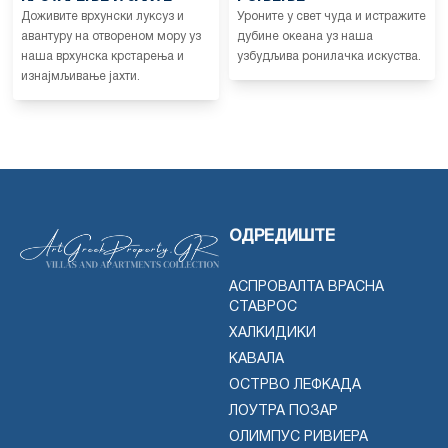
Доживите врхунски луксуз и
Уроните у свет чуда и истражите
авантуру на отвореном мору уз
дубине океана уз наша
наша врхунска крстарења и
узбудљива ронилачка искуства.
изнајмљивање јахти.
ОДРЕДИШТЕ
АСПРОВАЛТА ВРАСНА
СТАВРОС
ХАЛКИДИКИ
КАВАЛА
ОСТРВО ЛЕФКАДА
ЛОУТРА ПОЗАР
ОЛИМПУС РИВИЕРА