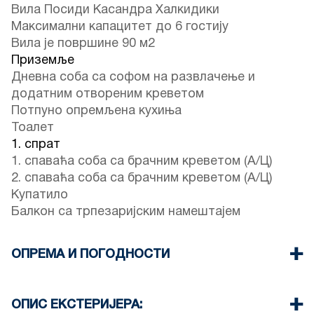
Вила Посиди Касандра Халкидики
Максимални капацитет до 6 гостију
Вила је површине 90 м2
Приземље
Дневна соба са софом на развлачење и
додатним отвореним креветом
Потпуно опремљена кухиња
Тоалет
1. спрат
1. спаваћа соба са брачним креветом (А/Ц)
2. спаваћа соба са брачним креветом (А/Ц)
Купатило
Балкон са трпезаријским намештајем
ОПРЕМА И ПОГОДНОСТИ
Постељина и пешкири
Два клима уређаја
ОПИС ЕКСТЕРИЈЕРА:
Телевизор са равним екраном