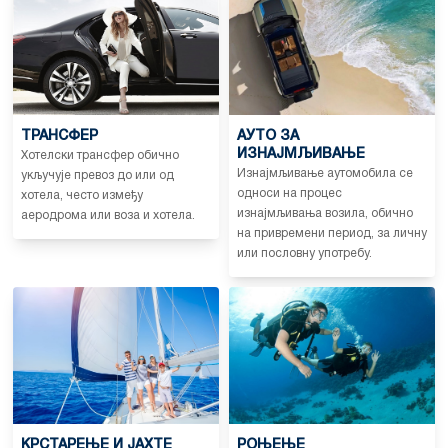
ТРАНСФЕР
АУТО ЗА
ИЗНАЈМЉИВАЊЕ
Хотелски трансфер обично
Изнајмљивање аутомобила се
укључује превоз до или од
односи на процес
хотела, често између
изнајмљивања возила, обично
аеродрома или воза и хотела.
на привремени период, за личну
или пословну употребу.
КРСТАРЕЊЕ И ЈАХТЕ
РОЊЕЊЕ