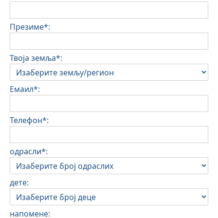
Презиме*:
Твоја земља*:
Емаил*:
Телефон*:
одрасли*:
дете:
напомене: