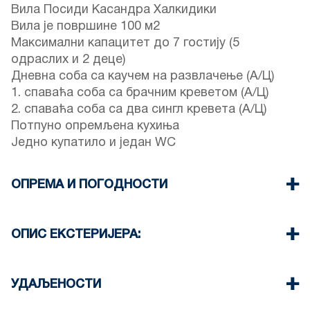
Вила Посиди Касандра Халкидики
Вила је површине 100 м2
Максимални капацитет до 7 гостију (5
одраслих и 2 деце)
Дневна соба са каучем на развлачење (А/Ц)
1. спаваћа соба са брачним креветом (А/Ц)
2. спаваћа соба са два сингл кревета (А/Ц)
Потпуно опремљена кухиња
Једно купатило и један WC
ОПРЕМА И ПОГОДНОСТИ
Постељина и пешкири
Три клима уређаја
ОПИС ЕКСТЕРИЈЕРА:
Телевизор са равним екраном
Ви-Фи бежични
Приватна башта (са роштиљем на захтев)
Машина за прање судова
Гостима комплекса на располагању су паркинг
УДАЉЕНОСТИ
Машина за прање веша
места
Чишћење једном приликом одјаве
Паркирање је могуће на улици 30 метара од
Плажа 130 м