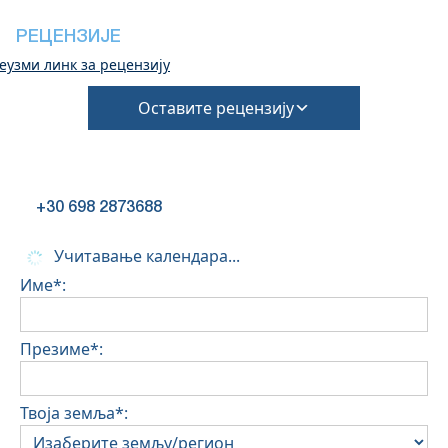
мора бити потврђен током резервације
(Биће потребни додатни трошкови за накнаду
РЕЦЕНЗИЈЕ
за чишћење и депозит за штету)
еузми линк за рецензију
Оставите рецензију
+30 698 2873688
Учитавање календара...
Име*:
Презиме*:
Твоја земља*: