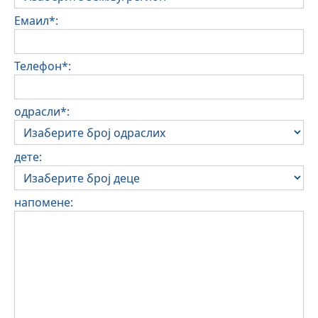
Емаил*:
Телефон*:
одрасли*:
дете:
напомене: