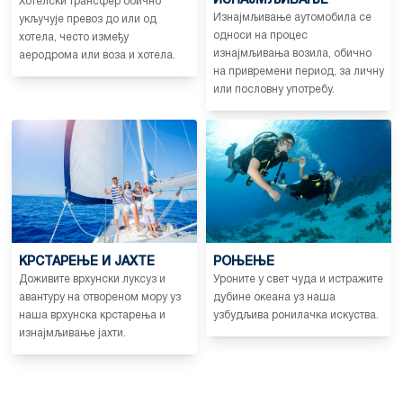
ИЗНАЈМЉИВАЊЕ
Хотелски трансфер обично
Изнајмљивање аутомобила се
укључује превоз до или од
односи на процес
хотела, често између
изнајмљивања возила, обично
аеродрома или воза и хотела.
на привремени период, за личну
или пословну употребу.
КРСТАРЕЊЕ И ЈАХТЕ
РОЊЕЊЕ
Доживите врхунски луксуз и
Уроните у свет чуда и истражите
авантуру на отвореном мору уз
дубине океана уз наша
наша врхунска крстарења и
узбудљива ронилачка искуства.
изнајмљивање јахти.