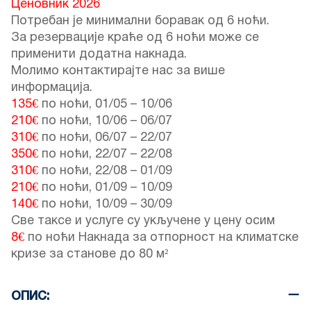
Ценовник 2026
Потребан је минимални боравак од 6 ноћи.
За резервације краће од 6 ноћи може се
применити додатна накнада.
Молимо контактирајте нас за више
информација.
135€
по ноћи,
01/05
–
10/06
210€
по ноћи,
10/06
–
06/07
310€
по ноћи,
06/07
–
22/07
350€
по ноћи,
22/07
–
22/08
310€
по ноћи,
22/08
–
01/09
210€
по ноћи,
01/09
–
10/09
140€
по ноћи,
10/09
–
30/09
Све таксе и услуге су укључене у цену осим
8€
по ноћи Накнада за отпорност на климатске
кризе за станове до 80 м²
ОПИС: